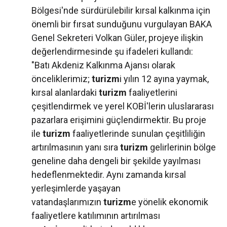
Bölgesi'nde sürdürülebilir kırsal kalkınma için
önemli bir fırsat sunduğunu vurgulayan BAKA
Genel Sekreteri Volkan Güler, projeye ilişkin
değerlendirmesinde şu ifadeleri kullandı:
"Batı Akdeniz Kalkınma Ajansı olarak
önceliklerimiz;
turizm
i yılın 12 ayına yaymak,
kırsal alanlardaki
turizm
faaliyetlerini
çeşitlendirmek ve yerel KOBİ'lerin uluslararası
pazarlara erişimini güçlendirmektir. Bu proje
ile
turizm
faaliyetlerinde sunulan çeşitliliğin
artırılmasının yanı sıra
turizm
gelirlerinin bölge
geneline daha dengeli bir şekilde yayılması
hedeflenmektedir. Aynı zamanda kırsal
yerleşimlerde yaşayan
vatandaşlarımızın
turizm
e yönelik ekonomik
faaliyetlere katılımının artırılması