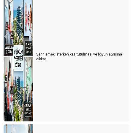
Serinlemek isterken kas tutulması ve boyun ağrısına
dikkat