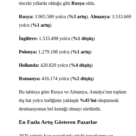
önceki yıllarda olduğu gibi
Rusya
oldu.
Rusya:
3.965.580 yolcu (
%3 artış
).
Almanya:
3.533.669
yolcu (
%1 artış
)
İngiltere:
1.533.498 yolcu (
%1 düşüş
)
Polonya:
1.279.108 yolcu (
%1 artış
)
Hollanda:
428.820 yolcu (
%4 düşüş
)
Romanya:
416.174 yolcu (
%2 düşüş
)
Bu tabloya göre Rusya ve Almanya, Antalya’nın toplam
dış hat yolcu trafiğinin yaklaşık
%45’ini
oluşturarak
destinasyonun bel kemiği olmayı sürdürdü.
En Fazla Artış Gösteren Pazarlar
2025 yılında bazı pazarlarda güçlü toparlanma ve