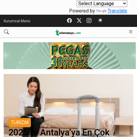
Powered by
Translate
Kurumsal Menü
TURİZM
2025’te Antalya’ya En Çok