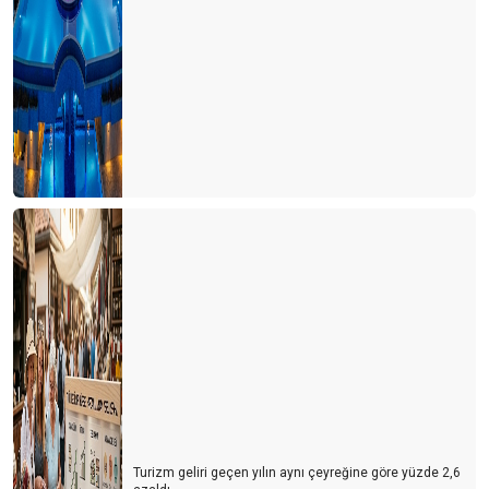
Turizm geliri geçen yılın aynı çeyreğine göre yüzde 2,6