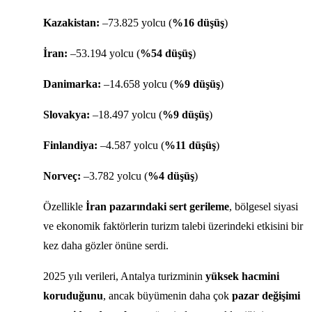
Kazakistan:
–73.825 yolcu (
%16 düşüş
)
İran:
–53.194 yolcu (
%54 düşüş
)
Danimarka:
–14.658 yolcu (
%9 düşüş
)
Slovakya:
–18.497 yolcu (
%9 düşüş
)
Finlandiya:
–4.587 yolcu (
%11 düşüş
)
Norveç:
–3.782 yolcu (
%4 düşüş
)
Özellikle
İran pazarındaki sert gerileme
, bölgesel siyasi
ve ekonomik faktörlerin turizm talebi üzerindeki etkisini bir
kez daha gözler önüne serdi.
2025 yılı verileri, Antalya turizminin
yüksek hacmini
koruduğunu
, ancak büyümenin daha çok
pazar değişimi