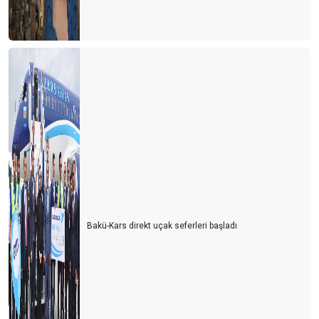
Bakü-Kars direkt uçak seferleri başladı