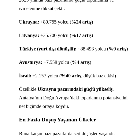
ivmelenme dikkat çekti:
Ukrayna:
+80.755 yolcu (
%24 artış
)
Litvanya:
+35.700 yolcu (
%17 artış
)
Türkiye (yurt dışı dönüşlü):
+88.493 yolcu (
%9 artış
)
Avusturya:
+7.558 yolcu (
%4 artış
)
İsrail:
+2.157 yolcu (
%40 artış
, düşük baz etkisi)
Özellikle
Ukrayna pazarındaki güçlü yükseliş
,
Antalya’nın Doğu Avrupa’daki toparlanma potansiyelini
net biçimde ortaya koydu.
En Fazla Düşüş Yaşanan Ülkeler
Buna karşın bazı pazarlarda sert düşüşler yaşandı: