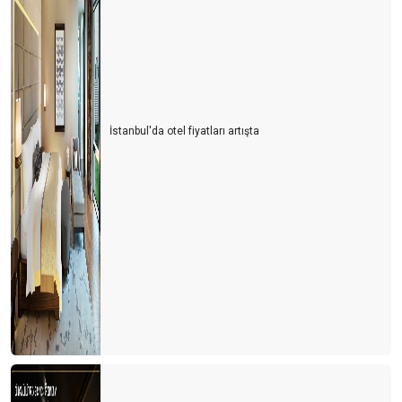
İstanbul'da otel fiyatları artışta