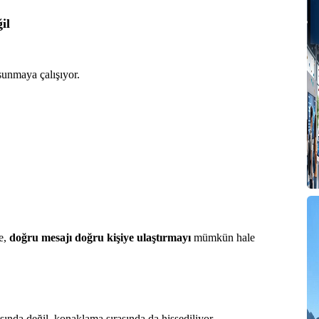
il
sunmaya çalışıyor.
e,
doğru mesajı doğru kişiye ulaştırmayı
mümkün hale
ında değil, konaklama sırasında da hissediliyor.