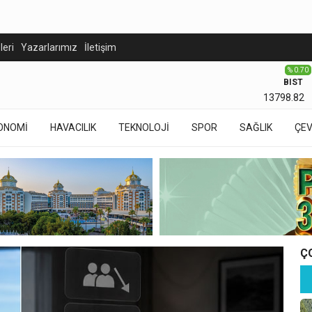
eleri
Yazarlarımız
İletişim
% 0.70
BIST
13798.82
ONOMİ
HAVACILIK
TEKNOLOJİ
SPOR
SAĞLIK
ÇE
Ç