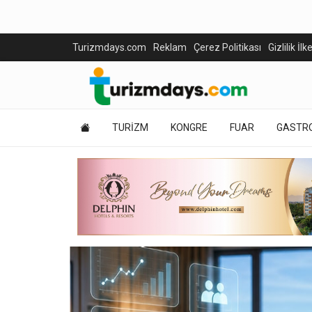
Turizmdays.com
Reklam
Çerez Politikası
Gizlilik İlk
TURİZM
KONGRE
FUAR
GASTR