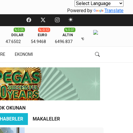
Powered by
Translate
% 0.05
% -0.12
% 0.07
DOLAR
EURO
ALTIN
℃
47.6502
54.9468
6496.837
VRE
EKONOMİ
OK OKUNAN
HABERLER
MAKALELER