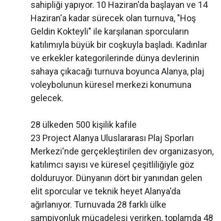
sahipliği yapıyor. 10 Haziran'da başlayan ve 14
Haziran'a kadar sürecek olan turnuva, "Hoş
Geldin Kokteyli" ile karşılanan sporcuların
katılımıyla büyük bir coşkuyla başladı. Kadınlar
ve erkekler kategorilerinde dünya devlerinin
sahaya çıkacağı turnuva boyunca Alanya, plaj
voleybolunun küresel merkezi konumuna
gelecek.
28 ülkeden 500 kişilik kafile
23 Project Alanya Uluslararası Plaj Sporları
Merkezi'nde gerçekleştirilen dev organizasyon,
katılımcı sayısı ve küresel çeşitliliğiyle göz
dolduruyor. Dünyanın dört bir yanından gelen
elit sporcular ve teknik heyet Alanya'da
ağırlanıyor. Turnuvada 28 farklı ülke
şampiyonluk mücadelesi verirken, toplamda 48