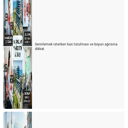
Serinlemek isterken kas tutulması ve boyun ağrısına
dikkat