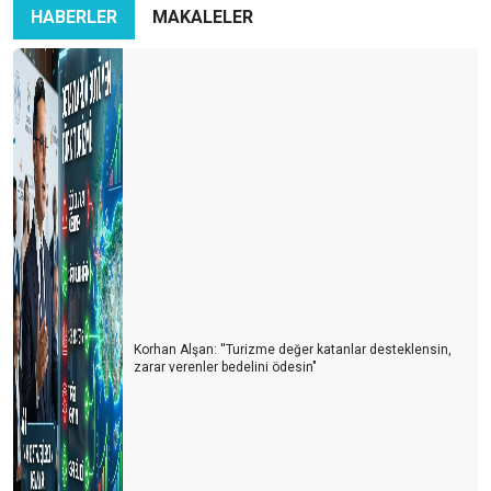
HABERLER
MAKALELER
Korhan Alşan: ''Turizme değer katanlar desteklensin,
zarar verenler bedelini ödesin"