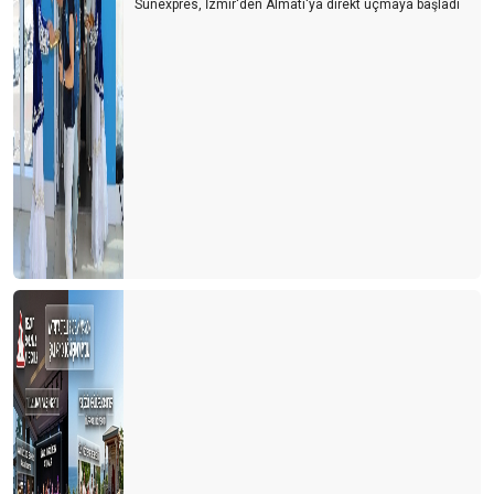
Sunexpres, İzmir'den Almatı'ya direkt uçmaya başladı