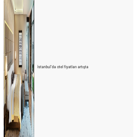
İstanbul'da otel fiyatları artışta