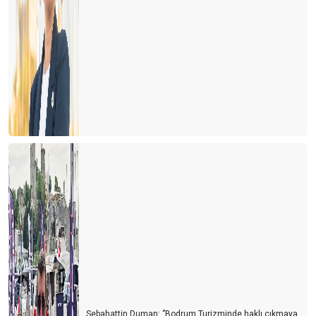
Sebahattin Duman: ‘’Bodrum Turizminde haklı çıkmaya