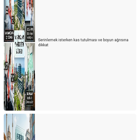
Serinlemek isterken kas tutulması ve boyun ağrısına
dikkat