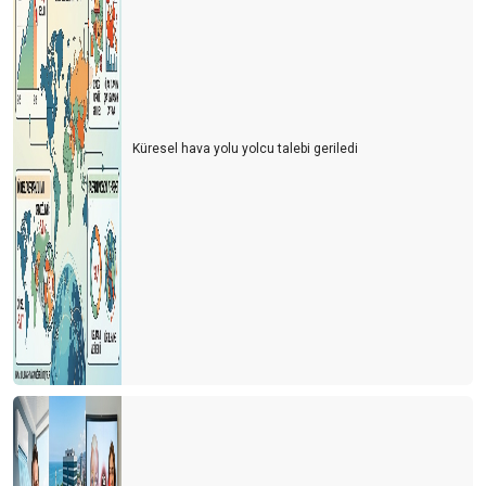
Küresel hava yolu yolcu talebi geriledi