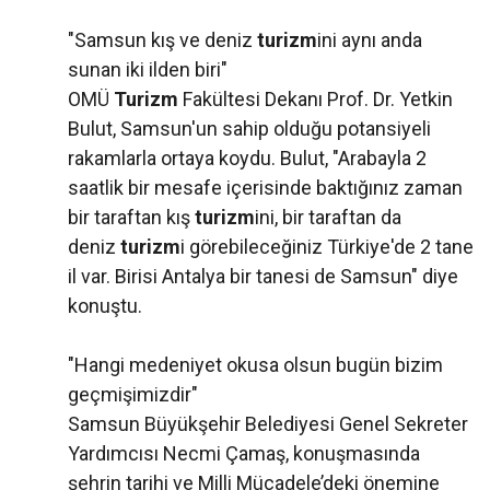
"Samsun kış ve deniz
turizm
ini aynı anda
sunan iki ilden biri"
OMÜ
Turizm
Fakültesi Dekanı Prof. Dr. Yetkin
Bulut, Samsun'un sahip olduğu potansiyeli
rakamlarla ortaya koydu. Bulut, "Arabayla 2
saatlik bir mesafe içerisinde baktığınız zaman
bir taraftan kış
turizm
ini, bir taraftan da
deniz
turizm
i görebileceğiniz Türkiye'de 2 tane
il var. Birisi Antalya bir tanesi de Samsun" diye
konuştu.
"Hangi medeniyet okusa olsun bugün bizim
geçmişimizdir"
Samsun Büyükşehir Belediyesi Genel Sekreter
Yardımcısı Necmi Çamaş, konuşmasında
şehrin tarihi ve Milli Mücadele’deki önemine