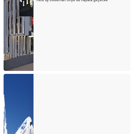
Rest by Dedeman Ünye'de hayata geçecek