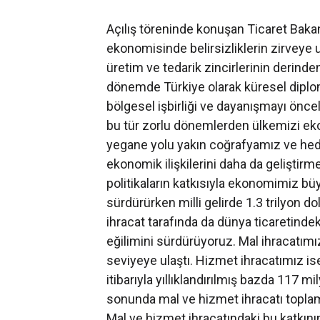
Açılış töreninde konuşan Ticaret Baka
ekonomisinde belirsizliklerin zirveye u
üretim ve tedarik zincirlerinin derind
dönemde Türkiye olarak küresel dipl
bölgesel işbirliği ve dayanışmayı öncel
bu tür zorlu dönemlerden ülkemizi ek
yegane yolu yakın coğrafyamız ve hede
ekonomik ilişkilerini daha da geliştirm
politikaların katkısıyla ekonomimiz b
sürdürürken milli gelirde 1.3 trilyon d
ihracat tarafında da dünya ticaretinde
eğilimini sürdürüyoruz. Mal ihracatımız 
seviyeye ulaştı. Hizmet ihracatımız ise
itibarıyla yıllıklandırılmış bazda 117 m
sonunda mal ve hizmet ihracatı toplam
Mal ve hizmet ihracatındaki bu katkını