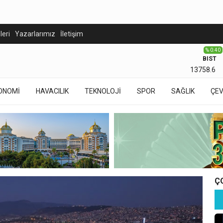
eleri
Yazarlarımız
İletişim
% 0.40
BIST
13758.6
ONOMİ
HAVACILIK
TEKNOLOJİ
SPOR
SAĞLIK
ÇE
Ç