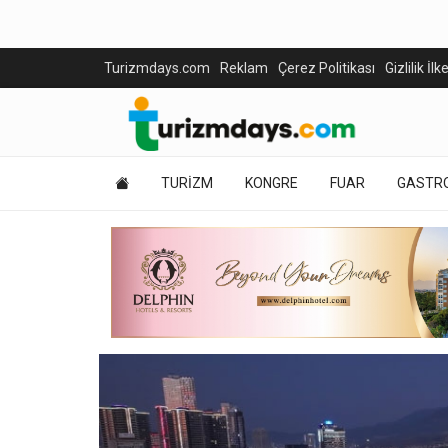
Turizmdays.com
Reklam
Çerez Politikası
Gizlilik İlk
TURİZM
KONGRE
FUAR
GASTR