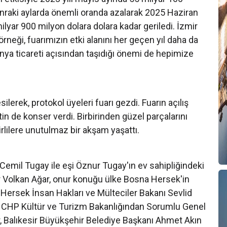
sonraki aylarda önemli oranda azalarak 2025 Haziran
8 milyar 900 milyon dolara dolara kadar geriledi. İzmir
neği, fuarımızın etki alanını her geçen yıl daha da
ünya ticareti açısından taşıdığı önemi de hepimize
lerek, protokol üyeleri fuarı gezdi. Fuarın açılış
n de konser verdi. Birbirinden güzel parçalarını
irlilere unutulmaz bir akşam yaşattı.
Cemil Tugay ile eşi Öznur Tugay'ın ev sahipliğindeki
r Volkan Ağar, onur konuğu ülke Bosna Hersek'in
Hersek İnsan Hakları ve Mülteciler Bakanı Sevlid
 CHP Kültür ve Turizm Bakanlığından Sorumlu Genel
, Balıkesir Büyükşehir Belediye Başkanı Ahmet Akın