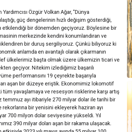
n Yardımcısı Özgür Volkan Ağar, "Dünya
laştığı, güç dengelerinin hızlı değişim gösterdiği,
en etkilendiği bir dönemden geçiyoruz. Böylesine bir
omasinin merkezinde kendini konumlandıran ve
iklendiren bir duruş sergiliyoruz. Çünkü biliyoruz ki
onomik anlamda en avantajlı olarak çıkarmanın
f ülkelerimiz başta olmak üzere ülkemizin ticari ve
ekten geçiyor. Nitekim izlediğimiz başarılı
üyüme performansını 19 çeyrekte başarıyla
oları aşan bir düzeye eriştik. Ekonomimiz lokomotif
ki tüm yavaşlamaya ve resesyon risklerine karşı artış
temmuz ayı itibariyle 270 milyar dolar ile tarihi bir
 rekorlarına bir yenisini ekleyerek haziran ayı
ilyar 700 milyon dolar seviyesine yükseldi. Yıl
ımız 390 milyar doları aşan bir rakama ulaşacak.
n etkisiyle 2023 yılı mayıs ayında 55 milyar 100