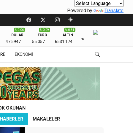
Powered by
Translate
% 0.06
% 0.09
% 0.54
DOLAR
EURO
ALTIN
℃
47.5947
55.057
6531.174
VRE
EKONOMİ
OK OKUNAN
HABERLER
MAKALELER