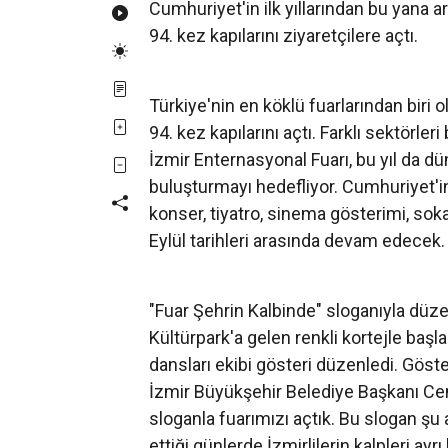
Cumhuriyet'in ilk yıllarından bu yana a
94. kez kapılarını ziyaretçilere açtı.
Türkiye'nin en köklü fuarlarından biri
94. kez kapılarını açtı. Farklı sektörleri
İzmir Enternasyonal Fuarı, bu yıl da dün
buluşturmayı hedefliyor. Cumhuriyet'in 
konser, tiyatro, sinema gösterimi, soka
Eylül tarihleri arasında devam edecek
"Fuar Şehrin Kalbinde" sloganıyla düz
Kültürpark'a gelen renkli kortejle başl
dansları ekibi gösteri düzenledi. Göst
İzmir Büyükşehir Belediye Başkanı Cemi
sloganla fuarımızı açtık. Bu slogan şu 
ettiği günlerde İzmirlilerin kalpleri a