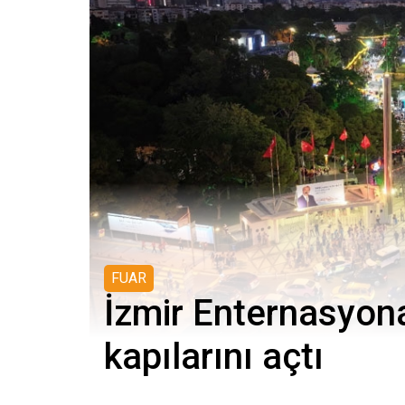
FUAR
İzmir Enternasyona
kapılarını açtı