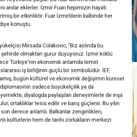
eni anılar eklerler. İzmir Fuarı hepimizin hayatı
miş bir etkinliktir. Fuar İzmirlilerin kalbinde her
diye konuştu.
kelçisi Mirsada Colakovic, "Biz aslında bu
hi şehirde olmaktan gurur duyuyoruz. İzmir köklü
adece Türkiye'nin ekonomik anlamda temel
slararası iş birliğinin güçlü bir sembolüdür. İEF,
şlamış, bugün kültürel ve ekonomik değişimin küresel
diplomasinin sadece büyükelçilik ya da
e, yemekte, diyalogda paylaşılan deneyimlerle de inşa
lur, ortaklıklar tesis edilir ve barış güçlenir. Bu yılın
 son derece anlamlı. Balkanlar zenginlikleri,
nlı kültürlerin hem de tarihi zorlukların merkezi