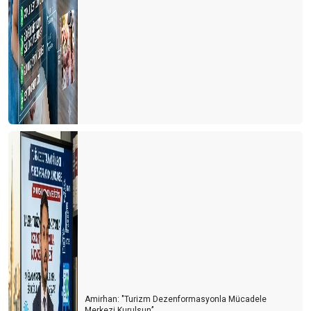
Amirhan: "Turizm Dezenformasyonla Mücadele
Merkezi Kurulsun’’