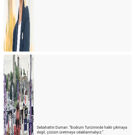
Sebahattin Duman: ‘’Bodrum Turizminde haklı çıkmaya
değil, çözüm üretmeye odaklanmalıyız."