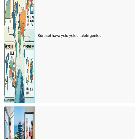
Küresel hava yolu yolcu talebi geriledi