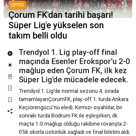
SPOR
Çorum FK'dan tarihi başarı!
Süper Lig'e yükselen son
takım belli oldu
Trendyol 1. Lig play-off final
maçında Esenler Erokspor’u 2-0
mağlup eden Çorum FK, ilk kez
Süper Lig'de mücadele edecek.
Trendyol 1. Lig'de normal sezonu 4. sırada
tamamlayanÇorumFK, play-off 1. turda Ankara
Keçiörengücü'nü eledi. Kırmızı-siyahlılar, bir
sonraki turda Bodrum FK ile eşleşirken, ilk
maçta 1-0 mağlup olduğu rakibine rövanşta 2-
0'lık skorla üstünlük sağladı ve final biletini aldı.