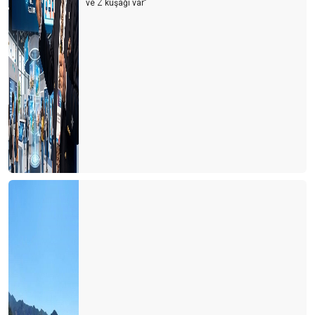
ve Z kuşağı var’’