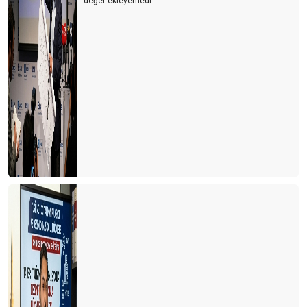
değer ekleyemedi‘‘