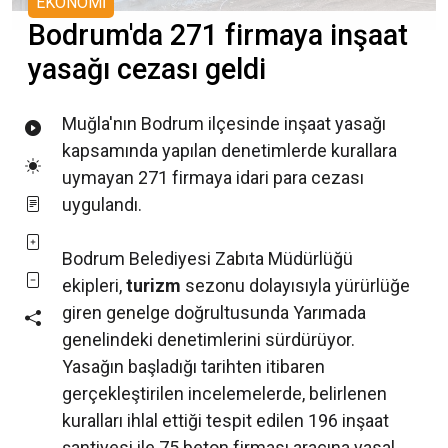
EKONOMİ
Bodrum'da 271 firmaya inşaat
yasağı cezası geldi
Muğla'nın Bodrum ilçesinde inşaat yasağı
kapsamında yapılan denetimlerde kurallara
uymayan 271 firmaya idari para cezası
uygulandı.
Bodrum Belediyesi Zabıta Müdürlüğü
ekipleri,
turizm
sezonu dolayısıyla yürürlüğe
giren genelge doğrultusunda Yarımada
genelindeki denetimlerini sürdürüyor.
Yasağın başladığı tarihten itibaren
gerçekleştirilen incelemelerde, belirlenen
kuralları ihlal ettiği tespit edilen 196 inşaat
şantiyesi ile 75 beton firması aracına yasal