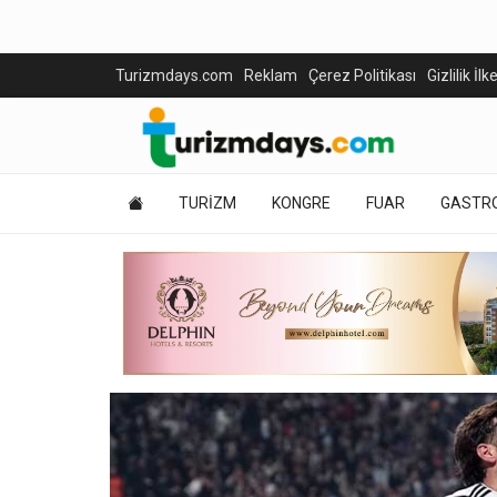
Turizmdays.com
Reklam
Çerez Politikası
Gizlilik İlk
TURİZM
KONGRE
FUAR
GASTR