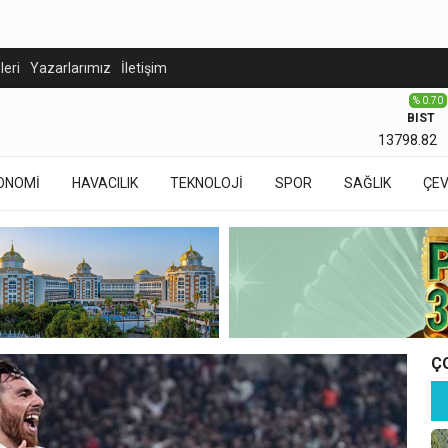
eleri
Yazarlarımız
İletişim
% 0.70
BIST
13798.82
ONOMİ
HAVACILIK
TEKNOLOJİ
SPOR
SAĞLIK
ÇE
Ç