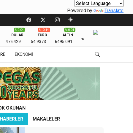
Powered by
Translate
% 0.04
% -0.14
% 0.04
DOLAR
EURO
ALTIN
℃
47.6429
54.9373
6495.091
VRE
EKONOMİ
OK OKUNAN
HABERLER
MAKALELER