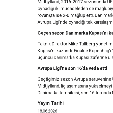
Midtjylland, 2016-2017 sezonunda UEF
oynadığı iki mücadeleden de mağlubiyetl
rövanşta ise 2-0 mağlup etti. Danima
Avrupa Ligi’nde oynadığı tek karşılaşma
Geçen sezon Danimarka Kupası’nı k
Teknik Direktör Mike Tullberg yönetim
Kupası’nı kazandı. Finalde Kopenhag’ı 1
üçüncü Danimarka Kupası zaferine ula
Avrupa Ligi’ne son 16’da veda etti
Geçtiğimiz sezon Avrupa serüvenine U
Midtjylland, lig aşamasına yükselmeyi b
Danimarka temsilcisi, son 16 turunda 
Yayın Tarihi
18.06.2026