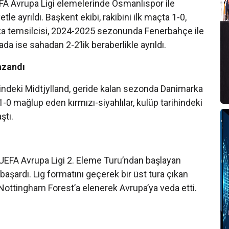
A Avrupa Ligi elemelerinde Osmanlıspor ile
e ayrıldı. Başkent ekibi, rakibini ilk maçta 1-0,
rka temsilcisi, 2024-2025 sezonunda Fenerbahçe ile
da ise sahadan 2-2’lik beraberlikle ayrıldı.
azandı
indeki Midtjylland, geride kalan sezonda Danimarka
-0 mağlup eden kırmızı-siyahlılar, kulüp tarihindeki
ştı.
EFA Avrupa Ligi 2. Eleme Turu’ndan başlayan
aşardı. Lig formatını geçerek bir üst tura çıkan
Nottingham Forest’a elenerek Avrupa’ya veda etti.