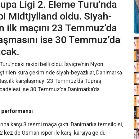
rupa Ligi 2. Eleme Turu’nda
i Midtjylland oldu. Siyah-
in ilk maçını 23 Temmuz’da
laşmasını ise 30 Temmuz’da
cak.
uru’ndaki rakibi belli oldu. İsviçre’nin Nyon
irilen kura çekiminde siyah-beyazlılar, Danimarka
iktaş, ilk karşılaşmayı 23 Temmuz’da Tüpraş
adelesi ise 30 Temmuz’da Danimarka’da
ı performansı
rına karşı 3 resmi maça çıktı. Danimarka temsilcisi,
 kez de Osmanlıspor ile karşı karşıya geldi.