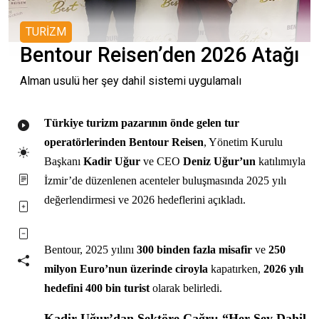
TURİZM
Bentour Reisen’den 2026 Atağı
Alman usulü her şey dahil sistemi uygulamalı
Türkiye turizm pazarının önde gelen tur
operatörlerinden Bentour Reisen
, Yönetim Kurulu
Başkanı
Kadir Uğur
ve CEO
Deniz Uğur’un
katılımıyla
İzmir’de düzenlenen acenteler buluşmasında 2025 yılı
değerlendirmesi ve 2026 hedeflerini açıkladı.
Bentour, 2025 yılını
300 binden fazla misafir
ve
250
milyon Euro’nun üzerinde ciroyla
kapatırken,
2026 yılı
hedefini 400 bin turist
olarak belirledi.
Kadir Uğur’dan Sektöre Çağrı: “Her Şey Dahil