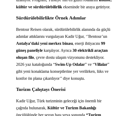
kültür ve sürdürülebilirlik
ekseninde bir araya getiriyor.
Sürdürülebilirlikte Örnek Adımlar
Bentour Reisen olarak, sürdürülebilirlik alanında da güçlü
adımlar attıklarını vurgulayan Kadir Uğur, ‘’Bentour’un
Antalya’daki yeni merkez binası
, enerji ihtiyacını
99
güneş paneliyle
karşılıyor. Ayrıca
30 elektrikli araçtan
oluşan filo
, çevre dostu ulaşım vizyonunu destekliyor.
2026 yaz kataloğunda “
Swim-Up Odalar
” ve “
Villalar
”
gibi yeni konaklama konseptlerine yer verilirken, lüks ve
konfor ön plana çıkarılıyor’’ diye konuştu.
Turizm Çalıştayı Önerisi
Kadir Uğur, Türk turizminin geleceği için önemli bir
çağrıda bulunarak,
Kültür ve Turizm Bakanlığı
öncülüğünde her sezon başı veya sonunda
“Turizm