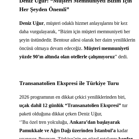
Deniz Uğur: “Müşteri Memnuniyeti Bizim İçin
Her Şeyden Önemli”
Deniz Uğur
, müşteri odaklı hizmet anlayışlarını bir kez
daha vurgulayarak, “Bizim için müşteri memnuniyeti her
şeyin üstündedir. Bentour ailesi olarak her daim yeniliklerin
öncüsü olmaya devam edeceğiz.
Müşteri memnuniyeti
yüzde 90’ın altında olan otellerle çalışmıyoruz
” dedi.
Transanatolien Ekspresi ile Türkiye Turu
2026 programının en dikkat çekici yeniliklerinden biri,
uçak dahil 12 günlük “Transanatolien Ekspresi”
tur
paketi olduğuna dikkat çeken Deniz Uğur,
‘’Bu özel tren yolculuğu,
Ankara’dan başlayarak
Pamukkale ve Ağrı Dağı üzerinden İstanbul’a
kadar
uzanıyor. Program, Türkiye’nin en güzel rotalarını
konfor,