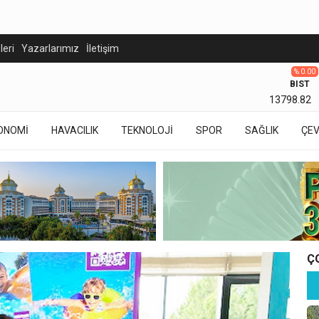
eleri
Yazarlarımız
İletişim
% 0.00
BIST
13798.82
ONOMİ
HAVACILIK
TEKNOLOJİ
SPOR
SAĞLIK
ÇE
Ç