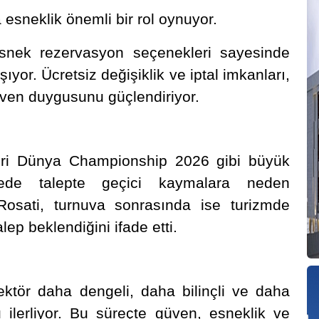
esneklik önemli bir rol oynuyor.
snek rezervasyon seçenekleri sayesinde
şıyor. Ücretsiz değişiklik ve iptal imkanları,
üven duygusunu güçlendiriyor.
ri Dünya Championship 2026 gibi büyük
dede talepte geçici kaymalara neden
-Rosati, turnuva sonrasında ise turizmde
lep beklendiğini ifade etti.
ektör daha dengeli, daha bilinçli ve daha
u ilerliyor. Bu süreçte güven, esneklik ve