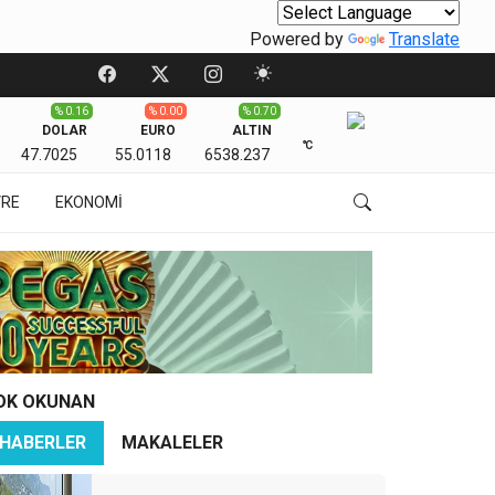
Powered by
Translate
% 0.16
% 0.00
% 0.70
DOLAR
EURO
ALTIN
℃
47.7025
55.0118
6538.237
VRE
EKONOMİ
OK OKUNAN
HABERLER
MAKALELER