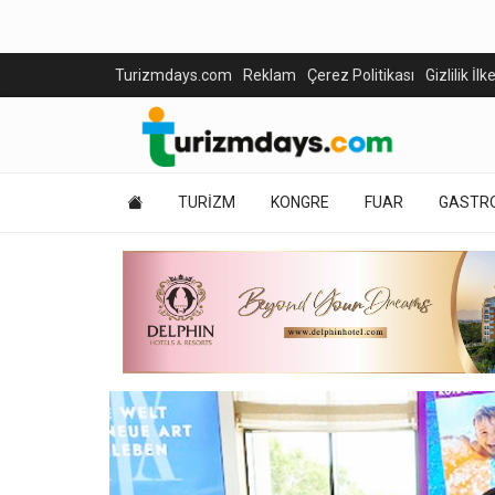
Turizmdays.com
Reklam
Çerez Politikası
Gizlilik İlk
TURİZM
KONGRE
FUAR
GASTR