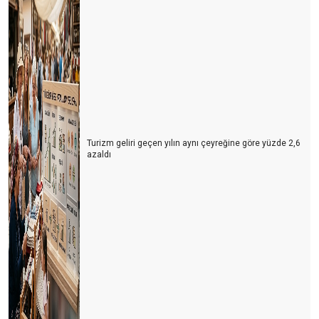
Turizm geliri geçen yılın aynı çeyreğine göre yüzde 2,6
azaldı