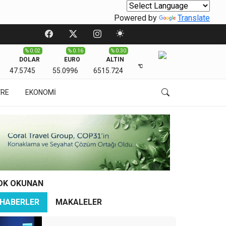
Powered by
Translate
% 0.02
% 0.16
% 0.30
DOLAR
EURO
ALTIN
℃
47.5745
55.0996
6515.724
VRE
EKONOMİ
OK OKUNAN
HABERLER
MAKALELER