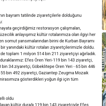
ının bayram tatilinde ziyaretçilerle dolduğunu
u:
ayata geçirdiğimiz restorasyon çalışmaları,
zecilik anlayışımız kültür rotalarımıza olan ilgiyi her
n en somut yansımalarından birini de Kurban Bayramı
bir yanındaki kültür rotaları ziyaretçilerimizle doldu.
e toplam 1 milyon 514 bin 211 ziyaretçiyi ağırladık.
duraklarımız: Efes Ören Yeri-119 bin 143 ziyaretçi,
 bin 34 ziyaretçi, Göbeklitepe Ören Yeri - 65 bin 446
 - 55 bin 492 ziyaretçi, Gaziantep Zeugma Mozaik
mirasımıza gösterdikleri yoğun ilgi için tüm
lli oldu
rlayan kültür durağı 119 bin 143 ziyaretçiyle Efes