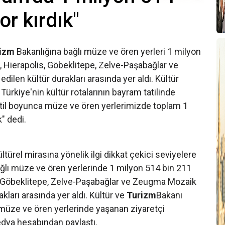
or kırdık"
izm
Bakanlığına bağlı müze ve ören yerleri 1 milyon
s, Hierapolis, Göbeklitepe, Zelve-Paşabağlar ve
len kültür durakları arasında yer aldı. Kültür
ürkiye'nin kültür rotalarının bayram tatilinde
Tatil boyunca müze ve ören yerlerimizde toplam 1
" dedi.
ltürel mirasına yönelik ilgi dikkat çekici seviyelere
ğlı müze ve ören yerlerinde 1 milyon 514 bin 211
is, Göbeklitepe, Zelve-Paşabağlar ve Zeugma Mozaik
kları arasında yer aldı. Kültür ve
Turizm
Bakanı
üze ve ören yerlerinde yaşanan ziyaretçi
medya hesabından paylaştı.