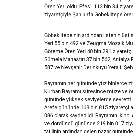
Ören Yeri oldu. Efes'i 113 bin 34 ziyar
ziyaretçiyle Şanlıurfa Göbeklitepe ören 
Göbeklitepe'nin ardından listenin üst 
Yeri 55 bin 492 ve Zeugma Mozaik Müzes
Göreme Ören Yeri 48 bin 291 ziyaretçi
Sümela Manastırı 37 bin 562, Antalya P
587 ve Nevşehir Derinkuyu Yeraltı Şehri
Bayramın her gününde yüz binlerce zi
Kurban Bayramı süresince müze ve ören
gününde yüksek seviyelerde seyretti.
Arefe gününde 163 bin 815 ziyaretçi a
086 olarak kaydedildi. Bayramın ikin
ve dördüncü gününde 219 bin 017 ziyar
tatilinin ardından gelen pazar gününde i