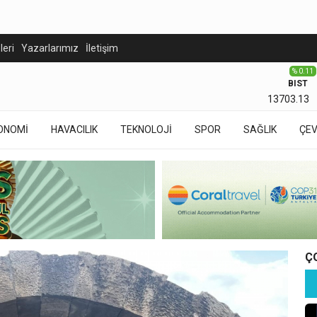
eleri
Yazarlarımız
İletişim
% 0.11
BIST
13703.13
ONOMİ
HAVACILIK
TEKNOLOJİ
SPOR
SAĞLIK
ÇE
Ç