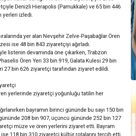
etçiyle Denizli Hierapolis (Pamukkale) ve 65 bin 446
yerleri izledi.
sıralarında yer alan Nevşehir Zelve-Paşabağlar Ören
i ise 48 bin 843 ziyaretçiyi ağırladı.
yle listenin devamında öne çıkarken, Trabzon
haselis Ören Yeri 33 bin 919, Galata Kulesi 29 bin
 27 bin 626 ziyaretçi tarafından ziyaret edildi.
yaretçi
 yerlerinde ziyaretçi yoğunluğu tatilin her
ğırlanırken bayramın birinci gününde bu sayı 150 bin
ci gününde 208 bin 907, üçüncü gününde 252 bin 127
etçi müze ve ören yerlerini ziyaret etti. Bayram
se 118 bin 310 ziyaretçi kültür rotalarını tercih etti.