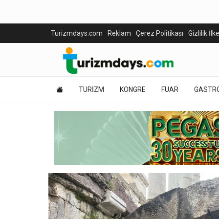
Turizmdays.com
Reklam
Çerez Politikası
Gizlilik İlk
TURİZM
KONGRE
FUAR
GASTR