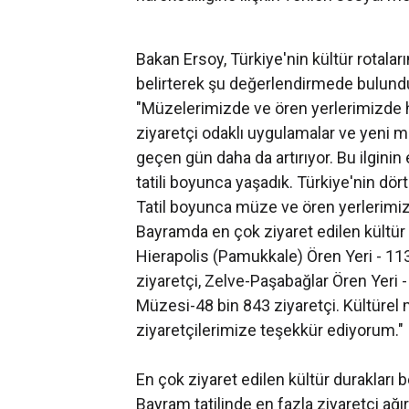
Bakan Ersoy, Türkiye'nin kültür rotalar
belirterek şu değerlendirmede bulund
"Müzelerimizde ve ören yerlerimizde h
ziyaretçi odaklı uygulamalar ve yeni mü
geçen gün daha da artırıyor. Bu ilgini
tatili boyunca yaşadık. Türkiye'nin dört 
Tatil boyunca müze ve ören yerlerimizd
Bayramda en çok ziyaret edilen kültür 
Hierapolis (Pamukkale) Ören Yeri - 113
ziyaretçi, Zelve-Paşabağlar Ören Yeri
Müzesi-48 bin 843 ziyaretçi. Kültürel 
ziyaretçilerimize teşekkür ediyorum."
En çok ziyaret edilen kültür durakları be
Bayram tatilinde en fazla ziyaretçi ağı