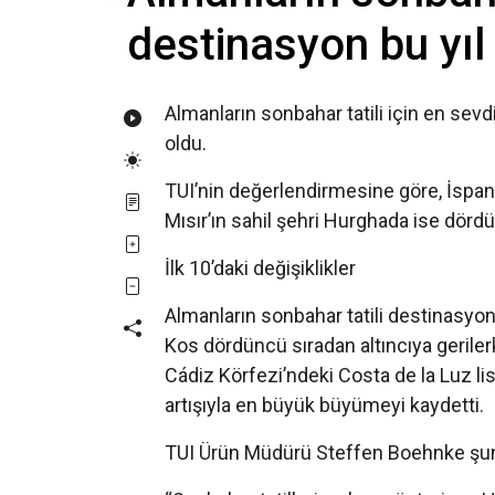
destinasyon bu yıl
Almanların sonbahar tatili için en sevd
oldu.
TUI’nin değerlendirmesine göre, İspanya
Mısır’ın sahil şehri Hurghada ise dördü
İlk 10’daki değişiklikler
Almanların sonbahar tatili destinasyonl
Kos dördüncü sıradan altıncıya geriler
Cádiz Körfezi’ndeki Costa de la Luz l
artışıyla en büyük büyümeyi kaydetti.
TUI Ürün Müdürü Steffen Boehnke şunl