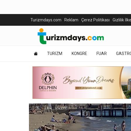
Turizmdays.com
Reklam
Çerez Politikası
Gizlilik İlk
TURİZM
KONGRE
FUAR
GASTR