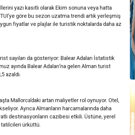
llerini yazı kasıtlı olarak Ekim sonuna veya hatta
 TUI’ye göre bu sezon uzatma trendi artık yerleşmiş
un fiyatlar ve plajlar ile turistik noktalarda daha az
ist sayıları da gösteriyor: Balear Adaları İstatistik
muz ayında Balear Adaları’na gelen Alman turist
,5 azaldı.
şta Mallorca’daki artan maliyetler rol oynuyor. Otel,
 yükseliyor. Ayrıca Almanların harcamalarında daha
lı destinasyonların cazibesi etkili. Üstüne, yerel
tatilcileri ürküttü.