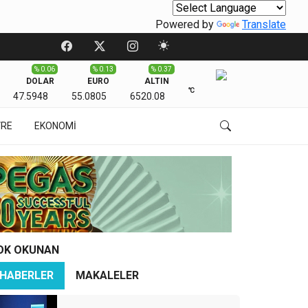
Powered by
Translate
% 0.06
% 0.13
% 0.37
DOLAR
EURO
ALTIN
℃
47.5948
55.0805
6520.08
VRE
EKONOMİ
OK OKUNAN
HABERLER
MAKALELER