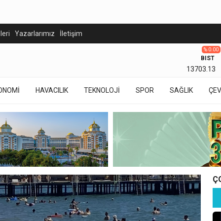
eleri
Yazarlarımız
İletişim
% 0.00
BIST
13703.13
ONOMİ
HAVACILIK
TEKNOLOJİ
SPOR
SAĞLIK
ÇE
Ç