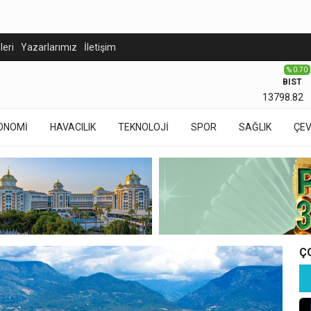
eleri
Yazarlarımız
İletişim
% 0.70
BIST
13798.82
ONOMİ
HAVACILIK
TEKNOLOJİ
SPOR
SAĞLIK
ÇE
Ç