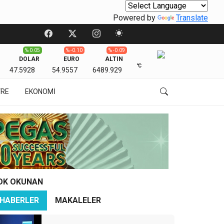
Powered by
Translate
% 0.05
% -0.10
% -0.09
DOLAR
EURO
ALTIN
℃
47.5928
54.9557
6489.929
VRE
EKONOMİ
OK OKUNAN
HABERLER
MAKALELER