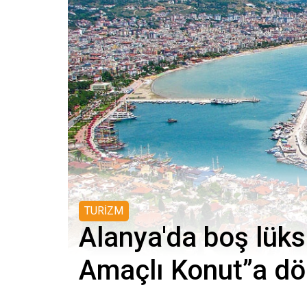
TURİZM
Alanya'da boş lüks
Amaçlı Konut”a d