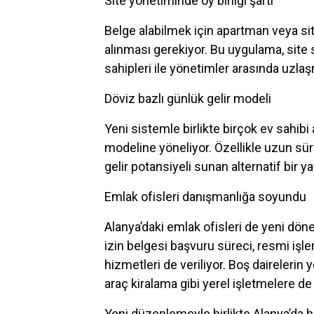
Site yönetiminde oy birliği şartı
Belge alabilmek için apartman veya si
alınması gerekiyor. Bu uygulama, site 
sahipleri ile yönetimler arasında uzlaş
Döviz bazlı günlük gelir modeli
Yeni sistemle birlikte birçok ev sahibi 
modeline yöneliyor. Özellikle uzun sür
gelir potansiyeli sunan alternatif bir y
Emlak ofisleri danışmanlığa soyundu
Alanya’daki emlak ofisleri de yeni dö
izin belgesi başvuru süreci, resmi işl
hizmetleri de veriliyor. Boş dairelerin
araç kiralama gibi yerel işletmelere de
Yeni düzenlemeyle birlikte Alanya’da 