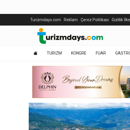
Turizmdays.com
Reklam
Çerez Politikası
Gizlilik İlk
TURİZM
KONGRE
FUAR
GASTR