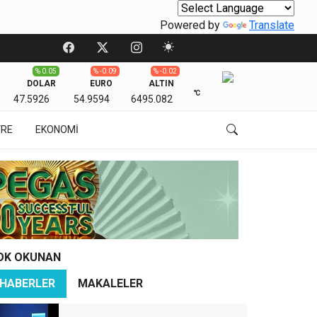
Powered by
Translate
% 0.05
% -0.09
% -0.02
DOLAR
EURO
ALTIN
℃
47.5926
54.9594
6495.082
VRE
EKONOMİ
OK OKUNAN
HABERLER
MAKALELER