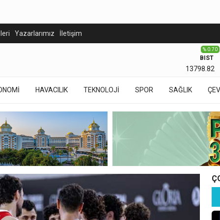
eleri
Yazarlarımız
İletişim
% 0.70
BIST
13798.82
ONOMİ
HAVACILIK
TEKNOLOJİ
SPOR
SAĞLIK
ÇE
Ç