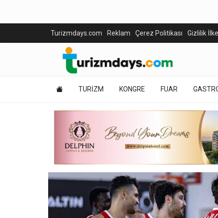
Turizmdays.com
Reklam
Çerez Politikası
Gizlilik İlk
TURİZM
KONGRE
FUAR
GASTR