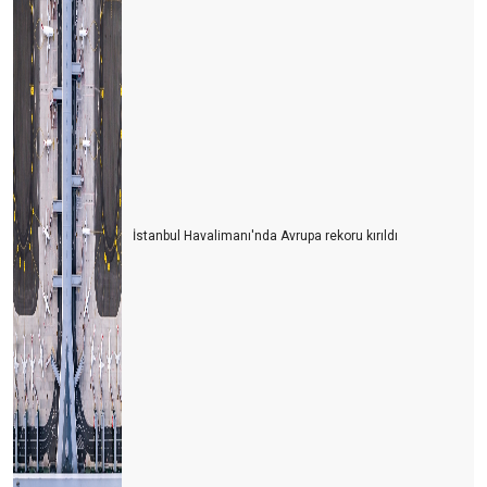
İstanbul Havalimanı'nda Avrupa rekoru kırıldı