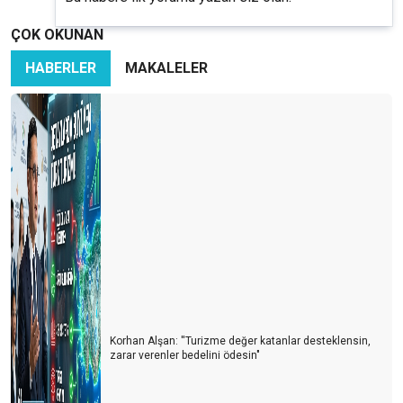
ÇOK OKUNAN
HABERLER
MAKALELER
Korhan Alşan: ''Turizme değer katanlar desteklensin,
zarar verenler bedelini ödesin"