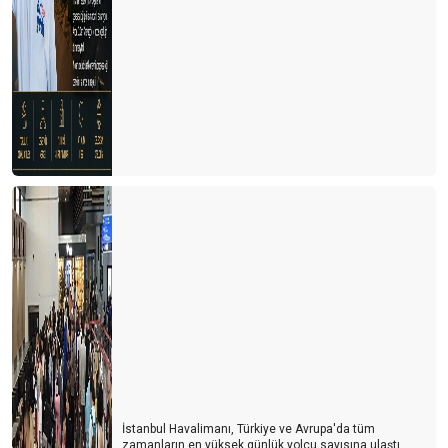
İstanbul Havalimanı, Türkiye ve Avrupa'da tüm
zamanların en yüksek günlük yolcu sayısına ulaştı