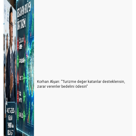
Korhan Alşan: ''Turizme değer katanlar desteklensin,
zarar verenler bedelini ödesin"