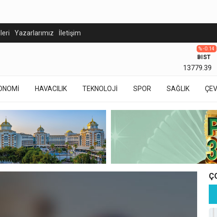
eleri
Yazarlarımız
İletişim
% -0.14
BIST
13779.39
ONOMİ
HAVACILIK
TEKNOLOJİ
SPOR
SAĞLIK
ÇE
Ç