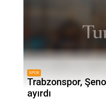
SPOR
Trabzonspor, Şenol
ayırdı