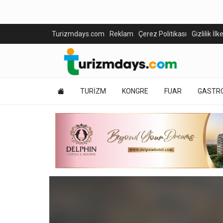
Turizmdays.com
Reklam
Çerez Politikası
Gizlilik İlk
TURİZM
KONGRE
FUAR
GASTR