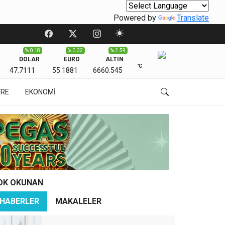
Powered by
Translate
% 0.18
% 0.32
% 2.59
DOLAR
EURO
ALTIN
℃
47.7111
55.1881
6660.545
VRE
EKONOMİ
OK OKUNAN
HABERLER
MAKALELER