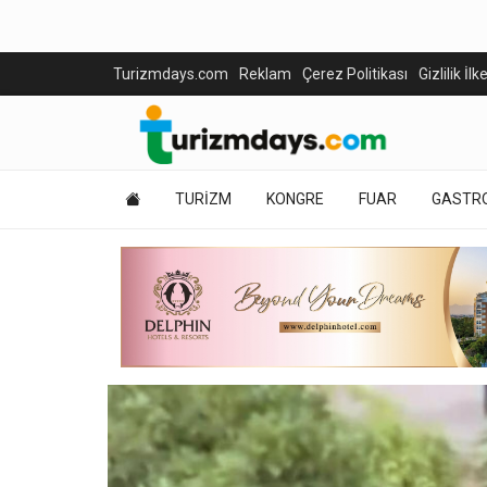
Turizmdays.com
Reklam
Çerez Politikası
Gizlilik İlk
TURİZM
KONGRE
FUAR
GASTR