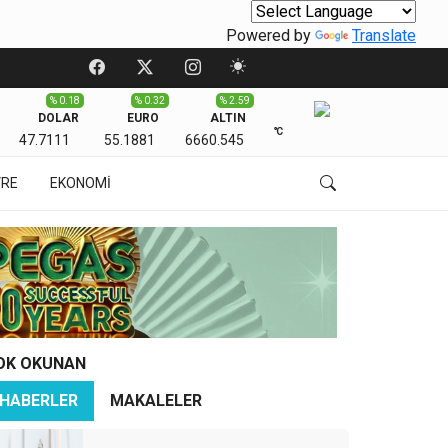
Powered by
Translate
% 0.18
% 0.32
% 2.59
DOLAR
EURO
ALTIN
℃
47.7111
55.1881
6660.545
VRE
EKONOMİ
OK OKUNAN
HABERLER
MAKALELER