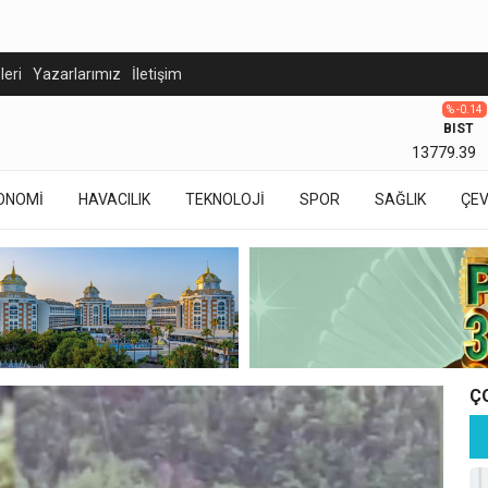
eleri
Yazarlarımız
İletişim
% -0.14
BIST
13779.39
ONOMİ
HAVACILIK
TEKNOLOJİ
SPOR
SAĞLIK
ÇE
Ç