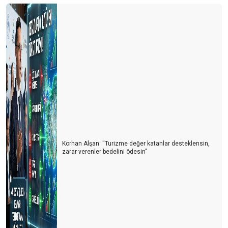
Korhan Alşan: ''Turizme değer katanlar desteklensin,
zarar verenler bedelini ödesin"