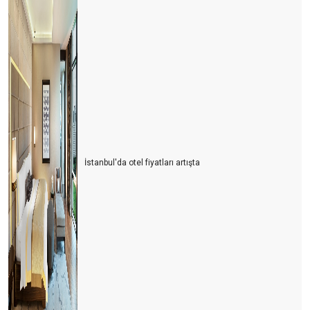
İstanbul'da otel fiyatları artışta