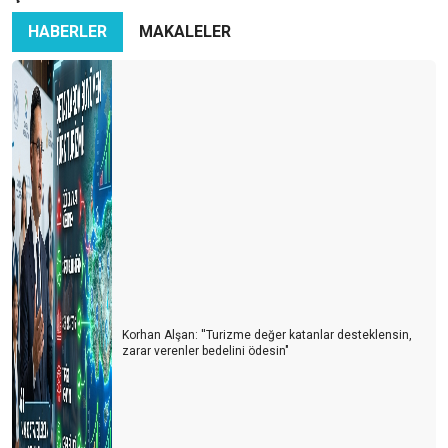
HABERLER
MAKALELER
Korhan Alşan: ''Turizme değer katanlar desteklensin,
zarar verenler bedelini ödesin"