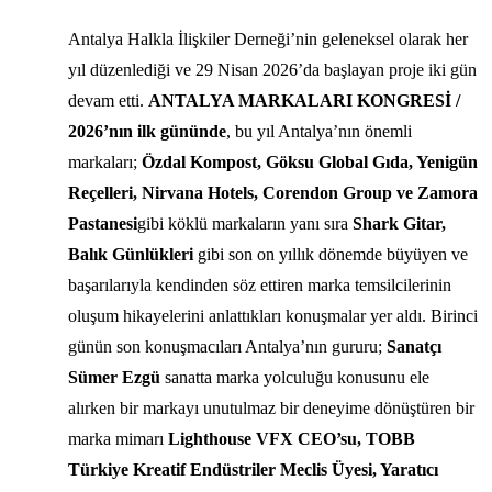
Antalya Halkla İlişkiler Derneği’nin geleneksel olarak her
yıl düzenlediği ve 29 Nisan 2026’da başlayan proje iki gün
devam etti.
ANTALYA MARKALARI KONGRESİ /
2026’nın ilk gününde
, bu yıl Antalya’nın önemli
markaları;
Özdal Kompost, Göksu Global Gıda, Yenigün
Reçelleri, Nirvana Hotels, Corendon Group ve Zamora
Pastanesi
gibi köklü markaların yanı sıra
Shark Gitar,
Balık Günlükleri
gibi son on yıllık dönemde büyüyen ve
başarılarıyla kendinden söz ettiren marka temsilcilerinin
oluşum hikayelerini anlattıkları konuşmalar yer aldı. Birinci
günün son konuşmacıları Antalya’nın gururu;
Sanatçı
Sümer Ezgü
sanatta marka yolculuğu konusunu ele
alırken bir markayı unutulmaz bir deneyime dönüştüren bir
marka mimarı
Lighthouse VFX CEO’su, TOBB
Türkiye Kreatif Endüstriler Meclis Üyesi, Yaratıcı