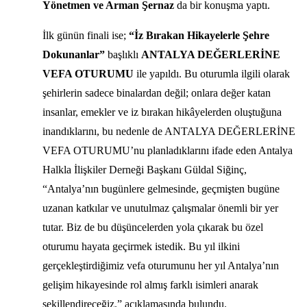
Yönetmen ve Arman
Şernaz
da bir konuşma yaptı.
İlk günün finali ise;
“İz Bırakan Hikayelerle Şehre
Dokunanlar”
başlıklı
ANTALYA DEĞERLERİNE
VEFA OTURUMU
ile yapıldı. Bu oturumla ilgili olarak
şehirlerin sadece binalardan değil; onlara değer katan
insanlar, emekler ve iz bırakan hikâyelerden oluştuğuna
inandıklarını, bu nedenle de ANTALYA DEĞERLERİNE
VEFA OTURUMU’nu planladıklarını ifade eden Antalya
Halkla İlişkiler Derneği Başkanı Güldal Siğinç,
“Antalya’nın bugünlere gelmesinde, geçmişten bugüne
uzanan katkılar ve unutulmaz çalışmalar önemli bir yer
tutar. Biz de bu düşüncelerden yola çıkarak bu özel
oturumu hayata geçirmek istedik. Bu yıl ilkini
gerçekleştirdiğimiz vefa oturumunu her yıl Antalya’nın
gelişim hikayesinde rol almış farklı isimleri anarak
şekillendireceğiz.” açıklamasında bulundu.