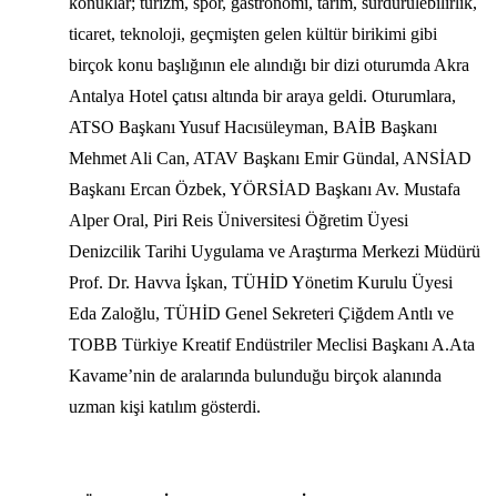
konuklar; turizm, spor, gastronomi, tarım, sürdürülebilirlik,
ticaret, teknoloji, geçmişten gelen kültür birikimi gibi
birçok konu başlığının ele alındığı bir dizi oturumda Akra
Antalya Hotel çatısı altında bir araya geldi. Oturumlara,
ATSO Başkanı Yusuf Hacısüleyman, BAİB Başkanı
Mehmet Ali Can, ATAV Başkanı Emir Gündal, ANSİAD
Başkanı Ercan Özbek, YÖRSİAD Başkanı Av. Mustafa
Alper Oral, Piri Reis Üniversitesi Öğretim Üyesi
Denizcilik Tarihi Uygulama ve Araştırma Merkezi Müdürü
Prof. Dr. Havva İşkan, TÜHİD Yönetim Kurulu Üyesi
Eda Zaloğlu, TÜHİD Genel Sekreteri Çiğdem Antlı ve
TOBB Türkiye Kreatif Endüstriler Meclisi Başkanı A.Ata
Kavame’nin de aralarında bulunduğu birçok alanında
uzman kişi katılım gösterdi.