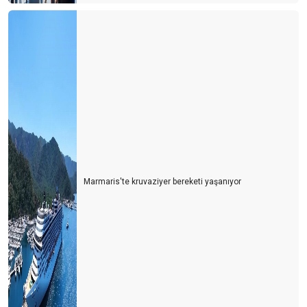
Finans sempozyumu
Uçak biletlerindeki artış
Yüksek kur yüksek faizin etkileri
YEP’in turizm yaklaşımı
Havacılık sektöründe örnek bir çalışma “Can’ca Başarı Bursu”-II
İstanbul ve turizm
Kredilerdeki belirsizlik
Marmaris'te kruvaziyer bereketi yaşanıyor
Turizm sektöründe yatırım hamlesi
Havacılık sektöründe örnek bir çalışma “Can’ca başarı bursu”
Turizm sektöründe 100 günlük eylem planı
Turizmde yeni dönem
TOBB havacılık sektör raporu-ıı