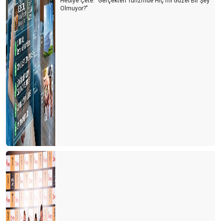
Hediye Çete: "Gerçekten Turizmde Hiç mi Güzel Bir Şey
Olmuyor?"
En çok havacılık ve turizm sektörü istiyor
TURİZMDE CEPHE KAYBETMEMEMİZ GEREKİYOR
Havacılıkta yeni bir çağa giriliyor
Turizmde siyasetin gölgesi
Korona virüsünün havacılık sektörüne finansal etkisi
Hazırlıklara başlayalım
Kötü başladık ama böyle gitmeyecek
Turizmde ortak strateji gerekli
Döviz kurlarını yakından izlemek gerekiyor
Nihayet 2018 yılı Havacılık Sektör Raporu yayınlandı
Değer zincirinde kırılma