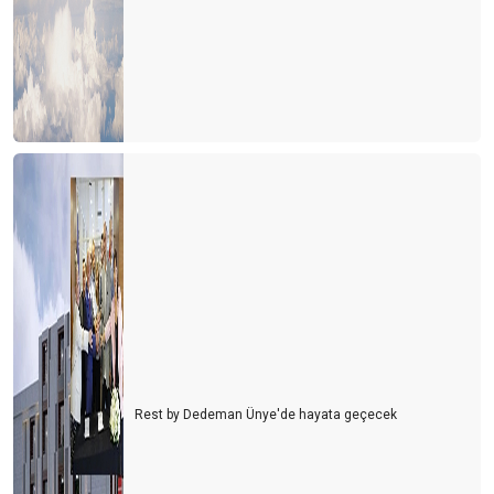
KUR RİSKİ YÖNETİMİ VE ALGI-I
TİCARET SAVAŞLARININ TURİZME ETKİSİ
YENİ BİR KRİZ KAPIMIZDA MI?
DİKİZ AYNASINA BAKARAK ARABA SÜRMEK
TURİZMDE BİTCOİN/KRİPTO PARA OLABİLİR Mİ?
DEĞİŞİMİN AYAK SESLERİ
KATILIM BANKALARININ ROLÜ
TURİZMDE GONG SESİ
Turizmci Yılı Kredi Borçları Ve Faiz Ödeyerek Geçirecek
Rest by Dedeman Ünye'de hayata geçecek