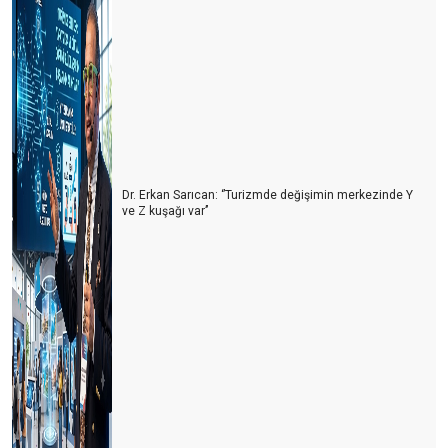
Rakamları doğru anlamak
Dünya havacılık sektörü 2018 yılına bakış
Daha çok yolumuz var
2019 fırsat ve tehditleri ile birlikte geliyor
Turizmin ikinci 100 günlük eylem planı
Dr. Erkan Sarıcan: ‘’Turizmde değişimin merkezinde Y
ve Z kuşağı var’’
Resort kongresinin ardından
Stratejik Plan
En kötü geride kaldı mı?
Toplumsal Cinsiyet Dengesi
Uzun vade olumlu ama kısa vadeyi geçebilirsek
Stres devam ediyor