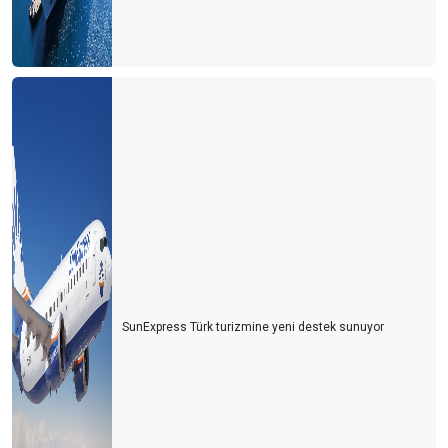
TOBB Türkiye sivil havacılık sektör raporu
Kur seviyesi korunmalı, faizler aşağıya çekilmeli
Vermek ve almak
KUR MU FAİZ Mİ?
Antalya için yararlı bir etkinlik
FAİZ ARTIŞLARININ TURİZM SEKTÖRÜNE ETKİSİ
Erken seçim Turizm ekonomisini nasıl etkileyecek?
Kur, faiz ve yakıt fiyatlarının turizme etkisi
SunExpress Türk turizmine yeni destek sunuyor
Bağımsız denetim nasıl olmalı?
TURİZM SEKTÖRÜNDE RATING
KUR RİSKİ YÖNETİMİ VE ALGI-II