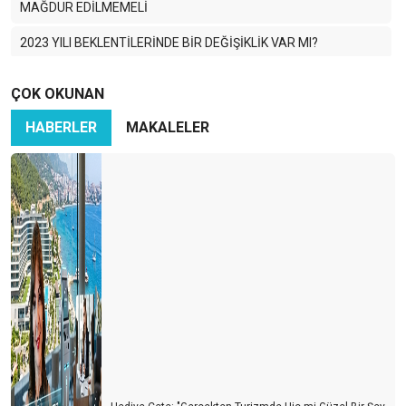
MAĞDUR EDİLMEMELİ
2023 YILI BEKLENTİLERİNDE BİR DEĞİŞİKLİK VAR MI?
Dünyadaki gelişmeler, kur ve faiz
ÇOK OKUNAN
2023 YILINA MERHABA DERKEN
HABERLER
MAKALELER
Yine yeniden enflasyon
EN BÜYÜK TEHDİT ENFLASYON CANAVARI
2022 YILINA MERHABA DERKEN
2019 YILINA GÖRE HAVACILIK NE DURUMDA?
SİSİFOS-2
Pandemi boyunca 42 havayolu iflas etti
PANDEMİ BİTİNCE SORUNLAR BİTECEK Mİ?
Havayollarının karlılıkları ve zararları nasıl oldu?