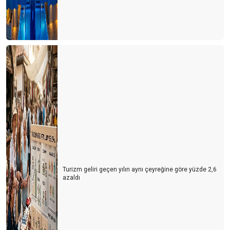
Turizm geliri geçen yılın aynı çeyreğine göre yüzde 2,6
azaldı