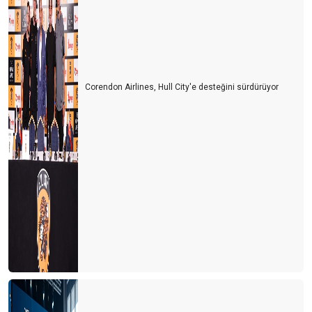
Thomas Cook'tan son dakika golü
İlk 500
Rekor yılında herşey güllük gülistanlık mı?
Corendon Airlines, Hull City'e desteğini sürdürüyor
Turizmin geleceğinde bizi neler bekliyor?
FİNANS PİYASALARININ GELECEĞİ
Marka kent Niğde projesi
İstanbul havalimanı
Finans Derneği'nde Yeni dönem
Almanlardan net bir dönüş yok
Döviz kurları her şeyi belirliyor
Fırsat penceresi
İbre otellere dönmeye başladı