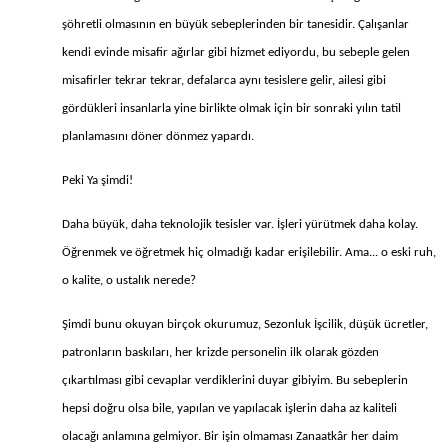
şöhretli olmasının en büyük sebeplerinden bir tanesidir. Çalışanlar
kendi evinde misafir ağırlar gibi hizmet ediyordu, bu sebeple gelen
misafirler tekrar tekrar, defalarca aynı tesislere gelir, ailesi gibi
gördükleri insanlarla yine birlikte olmak için bir sonraki yılın tatil
planlamasını döner dönmez yapardı.
Peki Ya şimdi!
Daha büyük, daha teknolojik tesisler var. İşleri yürütmek daha kolay.
Öğrenmek ve öğretmek hiç olmadığı kadar erişilebilir. Ama... o eski ruh,
o kalite, o ustalık nerede?
Şimdi bunu okuyan birçok okurumuz, Sezonluk İşcilik, düşük ücretler,
patronların baskıları, her krizde personelin ilk olarak gözden
çıkartılması gibi cevaplar verdiklerini duyar gibiyim. Bu sebeplerin
hepsi doğru olsa bile, yapılan ve yapılacak işlerin daha az kaliteli
olacağı anlamına gelmiyor. Bir işin olmaması Zanaatkâr her daim