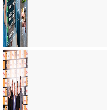
Yaşam ile Ölüm arasında ki ince çizgi = TURİZM