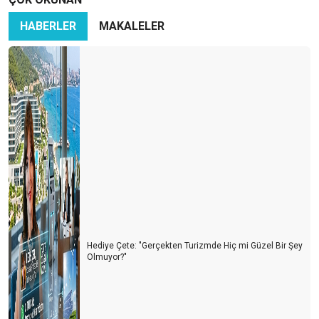
Antalya Turizm Fuarı (ATF)
HABERLER
MAKALELER
İhtiyaçlar stratejiniz, Sorunlarınız ise Hedefleriniz oluyor!
Buz dağının görünmeyen kısmına hazır mıyız?
ÜVEY EVLAT ALANYA
GELECEĞİN YOLUNA DÜNDEN ÇIKMALIYDIK
TÜRKİYE'DE TURİZM İLE YAŞAMAK
HEPİMİZ AYNI GEMİDEYİZ! (EMİN MİYİZ?)
YENİ NESİL TURİZM YÖNETİCİLERİ
AKLIMIZDA DELİ SORULAR ????
Hediye Çete: "Gerçekten Turizmde Hiç mi Güzel Bir Şey
Olmuyor?"
Konaklama sektöründen son gelişmeler
Kim haklı? Kim haksız?