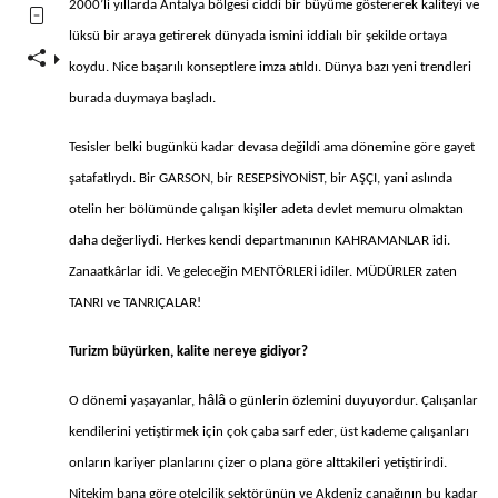
2000’li yıllarda Antalya bölgesi ciddi bir büyüme göstererek kaliteyi ve
lüksü bir araya getirerek dünyada ismini iddialı bir şekilde ortaya
koydu. Nice başarılı konseptlere imza atıldı. Dünya bazı yeni trendleri
burada duymaya başladı.
Tesisler belki bugünkü kadar devasa değildi ama dönemine göre gayet
şatafatlıydı. Bir GARSON, bir RESEPSİYONİST, bir AŞÇI, yani aslında
otelin her bölümünde çalışan kişiler adeta devlet memuru olmaktan
daha değerliydi. Herkes kendi departmanının KAHRAMANLAR idi.
Zanaatkârlar idi. Ve geleceğin MENTÖRLERİ idiler. MÜDÜRLER zaten
TANRI ve TANRIÇALAR!
Turizm büyürken, kalite nereye gidiyor?
hâlâ
O dönemi yaşayanlar,
o günlerin özlemini duyuyordur. Çalışanlar
kendilerini yetiştirmek için çok çaba sarf eder, üst kademe çalışanları
onların kariyer planlarını çizer o plana göre alttakileri yetiştirirdi.
Nitekim bana göre otelcilik sektörünün ve Akdeniz çanağının bu kadar