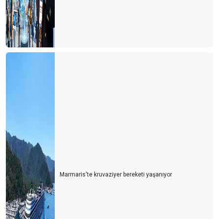
Turist olarak değil yerleşmeye geliyorlar
Turizmci desteğe muhtaç
Dünya Antalyayı izledi
Savaş mı? Turizm mi?
Fuarları özlemişiz
Personel turizm sektöründen kaçıyor
Turist ne yapsın?
Bu yıl oteller yabancı turiste kalacak gibi...
Turizm esnafı artan kurlara karşı çareyi buldu
Turizmcinin 2022 için en büyük korkusu
Marmaris'te kruvaziyer bereketi yaşanıyor
Turizm çalışanı sektörden kaçıyor
Turizmci yerli turiste ayrı fiyatlandırma yapmalı