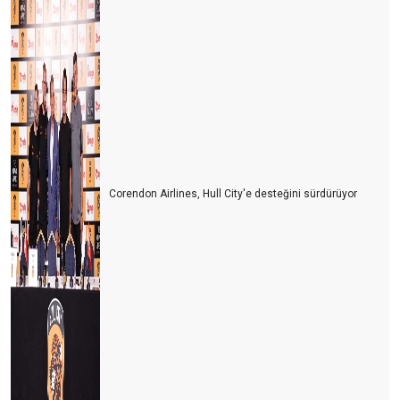
Turizmi yük görüyorlar
Sharm El Sheik Belek’e rakip olabilir mi?
Antalya’da hayat pahalılığı yabancıları da panikletmeye başladı
Turizm nasıl gidiyor? İyi mi? Kötü mü?
Antalya turist sayısında rekorlar kırıyor ama lüks oteller neden
boş?
Corendon Airlines, Hull City'e desteğini sürdürüyor
Antalya oldu Dolaristan
Turizm Yazarları ile buluşma ve Yıldıray Karaer
Siyasetin turizme bakış açısı
ITB Berlin Turizm Fuarının ardından
Otelciler arada kaldı
Otelciler, depremzedelerin yaralarını sarıyor