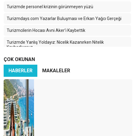
Turizmde personel krizinin görünmeyen yüzü
Turizmdays.com Yazarlar Buluşması ve Erkan Yağcı Gerçeği
Turizmcilerin Hocası Avni Aker’i Kaybettik
Turizmde Yanlış Yoldayız: Nicelik Kazanırken Nitelik
Kaybediyoruz
ÇOK OKUNAN
Türkiye Turizminde 2025: Ayağımıza Kurşun Sıkıyoruz
HABERLER
MAKALELER
Karadeniz’in Sessiz Güzelliği: Turizmin Yükselen Yıldızı Ama
Hangi Bedelle?
İran-İsrail Savaşı Turizmi Vurdu: Türk Turizmi Tehlikede mi?
Türkiye’nin En Büyük Rakibi: Yine Türkiye
Turizmcinin Bitmeyen Çilesi: Bir Kriz Biter, Yenisi Başlar!
Turizm Sektörü Nereye Gidiyor?
Turizmci İkilem içinde