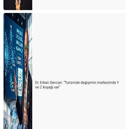
Turizmde 2022’nin Ardından 2023 yılı beklentileri
Konaklama vergisi muamması sürüyor
1 Milyon turist nerede?
Turist sayısı arttıkça kazalar da artıyor
Doldur boşalt turizmi
THY'de neler oluyor?
Tur otobüsleri kazaları artmaya başladı
Dr. Erkan Sarıcan: ‘’Turizmde değişimin merkezinde Y
Kastamonu'ya yolumuz düştü
ve Z kuşağı var’’
Türkiye'de cruise turları neden artmıyor?
Avrupa'da tanıtım elçisi
Memur ve Emekli Antalya'dan kaçıyor