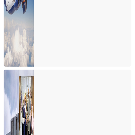
Ne devletler ne de işletmeler bilmiyor?
Bu gidişle yaz turizmi de tehlikede
Turizm sezonunun açılışı papatya falına döndü
Turizm iyi mi olacak? Kötü mü olacak? Gerçek nedir?
CEVABI OLMAYAN SORU
2021 yılı umutların gerçekleştiği bir yıl olsun
Eleştirelim ama hakkını da verelim
Turist gelecek hayaline kapılmayalım
Turizmde herkes bildiğini okuyor
Şeffaf olmazsak turist gelmek istemez
Turizmin Albayı aramızdan ayrıldı
Son dakika umut oldu