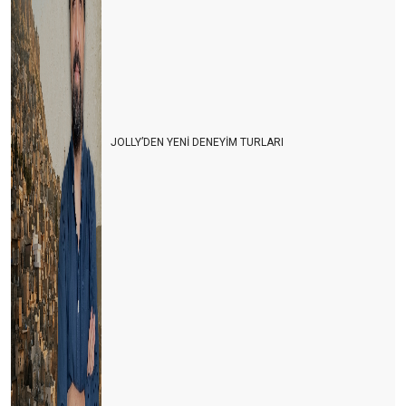
Avrupa ve Rusya siyasetinin Türk turizmine yol vermesi
bekleniyor
Her kafadan bir ses çıkıyor
Turiste serbest vatandaşa yasak
Turizmcinin işi papatya falına kaldı
JOLLY’DEN YENİ DENEYİM TURLARI