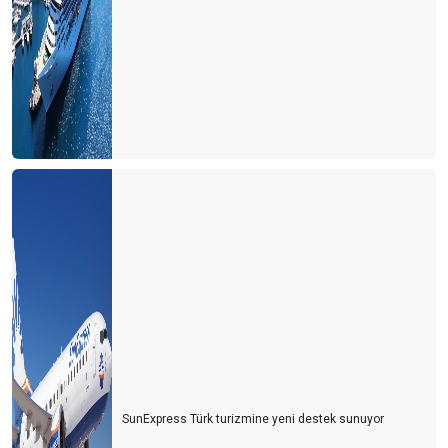
Türk de olsa yabancı da olsa bekara otel odası yok
2021 yılında turizmde değişen bir şey yok
Bulgaristan'da turist olmak
Personel bulmak turist bulmaktan daha zor hale geliyor
Yer gök turist doldu, ardından umarım vaka dolmaz
Antalya'nın sahilleri dolu ama turistle değil
Turizmcinin oksijeni tükenmek üzere
Turizmde umutlar temmuz ayına kaldı
Turisti mi çalışanlardan, çalışanları mı turistten koruyacağız?
Usulca turistin yanına sokuldum
Dünya kenti Antalya böyle mi olmalıydı?
SunExpress Türk turizmine yeni destek sunuyor