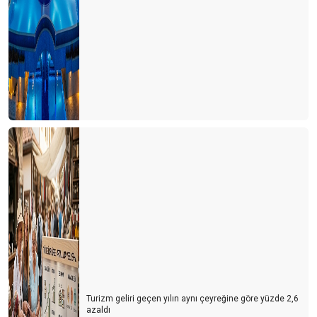
Turizm geliri geçen yılın aynı çeyreğine göre yüzde 2,6
azaldı