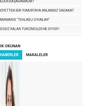
NEDEN BAŞARAMADIK?
SEPETTEKİ BİR YUMURTAYA ANLAMSIZ SADAKAT
MARMARİS ‘’TEHLİKELİ OYUNLAR‘’
SESSİZ KALAN TURİZMCİLER NE DİYOR?
rump’ın Yolu ve Çöken Globalizm
OK OKUNAN
apaz Dumo ve Kaleiçi'nin Gölgeleri
HABERLER
MAKALELER
ŞAPKADAN TAVŞANI KİM ÇIKARACAK?
NEREDE KALMIŞTIK
ONLINE ACENTELER DE BAŞARISIZ OLUR MU?
BENİ KATEGORİZE ETME KARDEŞİM!
PEKİ SEN NEREDEN BAKIYORSUN?
KAPADOKYA ‘’MASALSI BİR DESTİNASYON’’