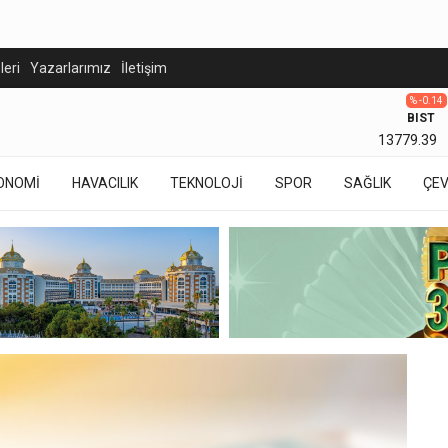
eleri
Yazarlarımız
İletişim
% -0.14
BIST
13779.39
ONOMİ
HAVACILIK
TEKNOLOJİ
SPOR
SAĞLIK
ÇE