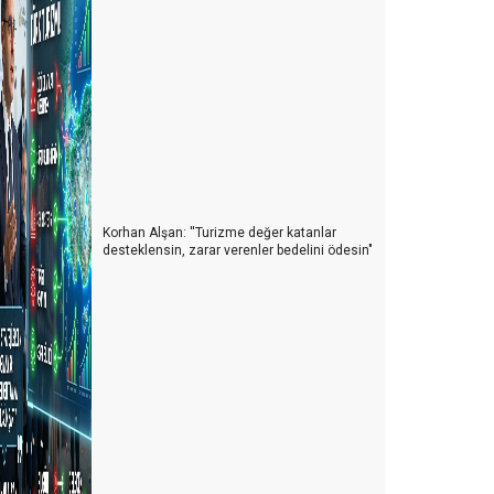
ATEŞTEN GÖMLEK
ELDE KALAN SON KALE TRANSFER
' YAPACAK BİR ŞEY YOK ''
ACENTECİ VE OTELCİ
ONLAR BİZİ ANLAYAMAZLAR
Korhan Alşan: ''Turizme değer katanlar
PAZAR OLUŞTURAMAMA SORUNSALI
desteklensin, zarar verenler bedelini ödesin"
MARS VE VENÜS
RESEPSİYONİST ARANIYOR!
sikolojik Manipülasyon, Bilgi Kirliliği ve Algı Yönetimi
BİR PROFESYONEL İLE YOLLAR NASIL AYRILIR.
ALTERNATİF PAZARLAR