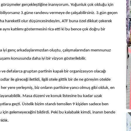
görüşmeler gerçekleştiğine inanıyorum. Yoğunluk çok olduğu için
iliyorsanız 3.güne randevu vermeye de çalışabilirsiniz. 3.gün geçen
aha hareketli olur düşüncesindeyim, ATF buna özel dikkat çekerek
S
 aynı katılımı göstermesini rica etti ki bu bence çok doğru bir
İ
aha iyi genç arkadaşlarımızdan oluştu, çalışmalarından memnunuz
uşamı konusunda daha iyi bir vizyon gösterilebilir.
Ş
D
e ve defalarca gruptan partinin kapalı bir organizasyon olacağı
lar ile gireceği iletildi, ilgili otele gittik bir de ne göreyim otelde
Y
) her yere yerleşmiş, biz onların partisine yancı olmuş gibi olduk, en
Y
 dayanabildik. Masa düzeni ve konuk listesine bu kadar uzak
yıtlara geçti. Üstelik bizim standı temsilen 9 kişiden sadece ben
Y
 için gelemeyeceğini bildirdi. Peki bu kalabalık kimdi, inanın bende
E
ıldık.
Y