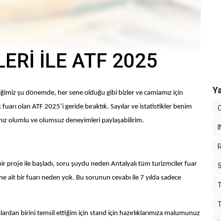
LERİ İLE ATF 2025
Ya
ğimiz şu dönemde, her sene olduğu gibi bizler ve camiamız için
arı olan ATF 2025’i geride bıraktık. Sayılar ve istatistikler benim
O
ımız olumlu ve olumsuz deneyimleri paylaşabilirim.
 bir proje ile başladı, soru şuydu neden Antalyalı tüm turizmciler fuar
5
dine ait bir fuarı neden yok. Bu sorunun cevabı ile 7 yılda sadece
T
lardan birini temsil ettiğim için stand için hazırlıklarımıza malumunuz