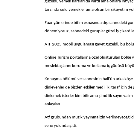
güzeldi, yemek kartları da vardı ama onlara ihtiy
tarzında sulu yemekler ama olsun bir şikayetim yo
Fuar günlerinde bitim esnasında dış sahnedeki gur
dönemiyoruz, sahnedeki guruplar güzel iş çıkardıl
ATF 2025 mobil uygulaması gayet güzeldi, bu bölü
Online Turizm portallarına özel oluşturulan bölge 
meslektaşlarını koruma ve kollama iç güdüsü büyük
Konuşma bölümü ve sahnesinin hall’ün arka köşe kı
dinleyenler de bizden etkilenmedi, iki taraf için de 
dinlemek isterler kim bilir ama şimdilik sayın val
anlaşılan.
Atf grubundan müzik yayınına izin verilmeyeceği de
sene yolunda gitti.