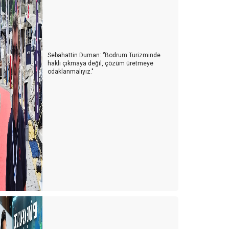
SİZİN OTELİN ÖDÜLÜ YOK MU?
ÜZGÜNÜM, SINIFTA KALDINIZ
ahte Karamsarlık
Sebahattin Duman: ‘’Bodrum Turizminde
BU VİDEO BİZİ ANLATMIYOR Kİ?
haklı çıkmaya değil, çözüm üretmeye
odaklanmalıyız."
ran devrimi loadıng…
irketzan
igiverse ile yeni bir dünya
eni Nesil Otelcilik - Bölüm 3 ‘’Seyahat Teknolojileri’’
eni Yıl Hazırlıkları
eni Nesil Otelcilik - Bölüm 2
rken Rezervasyon Mu Dediniz
eni Nesil Otelcilik