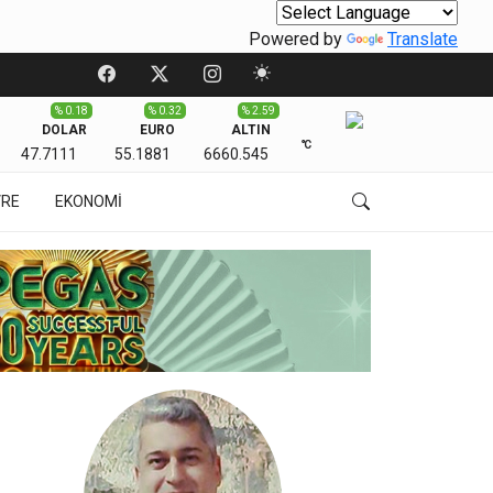
Powered by
Translate
% 0.18
% 0.32
% 2.59
DOLAR
EURO
ALTIN
℃
47.7111
55.1881
6660.545
VRE
EKONOMİ