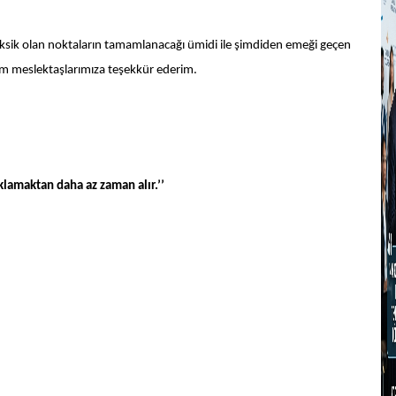
 eksik olan noktaların tamamlanacağı ümidi ile şimdiden emeği geçen
tüm meslektaşlarımıza teşekkür ederim.
'
ıklamaktan daha az zaman alır.’’
P