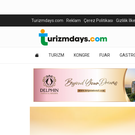
Turizmdays.com
Reklam
Çerez Politikası
Gizlilik İlk
TURİZM
KONGRE
FUAR
GASTR