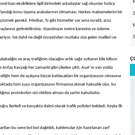
l bazı eksikliklere ilgili birimdeki arkadaşlar sağ olsunlar hızlıca
rlandığı konu taşıma arabalarının olmaması. Herkes malzemelerini bir
özmek gerekir. Minibar, Tv gibi hizmetler var ama ücretli, arzu
iyaçlarınız getirebilirsiniz. Standınızın metre karesine ve ödeme
teriyor. Ne dahil ne değil öncesinden mutlaka size gelen mailleri ve
T
Ç
balığın ve araç trafiğinin olacağını artık sağır sultanın bile biliyor.
P
nfaş Kavşağı her zamanki gibi çileden çıktı. Asat’ın yan yolda
rafiğin hem de açılışına bizzat katılacakları bir organizasyon olmasına
noktada tüm suçu organizasyon firmasına atmak haksızlık olur, bu
dığınız protokolün sizi ciddiye alması da şartın kabulüdür.
u ilerledi ve kavşakta daimi olarak trafik polisleri bekledi. Keşke ilk
artları bu sene bol bol dağıtıldı, katılımcılar için hazırlanan zarf