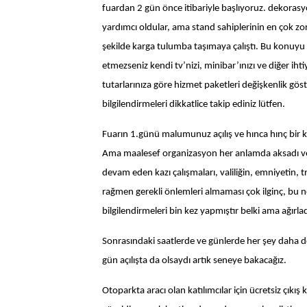
fuardan 2 gün önce itibariyle başlıyoruz. dekorasyone
yardımcı oldular, ama stand sahiplerinin en çok zo
şekilde karga tulumba taşımaya çalıştı. Bu konuyu ç
etmezseniz kendi tv’nizi, minibar’ınızı ve diğer iht
tutarlarınıza göre hizmet paketleri değişkenlik gös
bilgilendirmeleri dikkatlice takip ediniz lütfen.
Fuarın 1.günü malumunuz açılış ve hınca hınç bir kala
Ama maalesef organizasyon her anlamda aksadı ve A
devam eden kazı çalışmaları, valiliğin, emniyetin, t
rağmen gerekli önlemleri almaması çok ilginç, bu 
bilgilendirmeleri bin kez yapmıştır belki ama ağırla
Sonrasındaki saatlerde ve günlerde her şey daha doğr
gün açılışta da olsaydı artık seneye bakacağız.
Otoparkta aracı olan katılımcılar için ücretsiz çıkış k