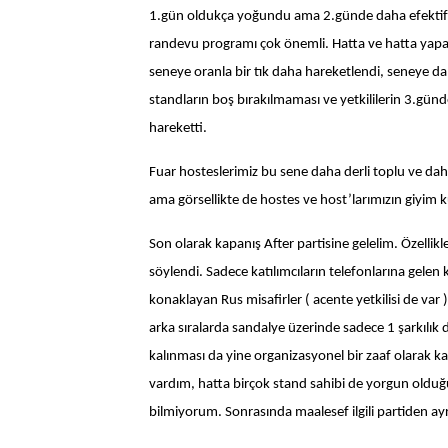
1.gün oldukça yoğundu ama 2.günde daha efektif 
randevu programı çok önemli. Hatta ve hatta yapab
seneye oranla bir tık daha hareketlendi, seneye d
standların boş bırakılmaması ve yetkililerin 3.günde
hareketti.
Fuar hosteslerimiz bu sene daha derli toplu ve d
ama görsellikte de hostes ve host’larımızın giyim k
Son olarak kapanış After partisine gelelim. Özellikl
söylendi. Sadece katılımcıların telefonlarına gelen kod
konaklayan Rus misafirler ( acente yetkilisi de var 
arka sıralarda sandalye üzerinde sadece 1 şarkılık
kalınması da yine organizasyonel bir zaaf olarak ka
vardım, hatta birçok stand sahibi de yorgun olduğu
bilmiyorum. Sonrasında maalesef ilgili partiden ayr