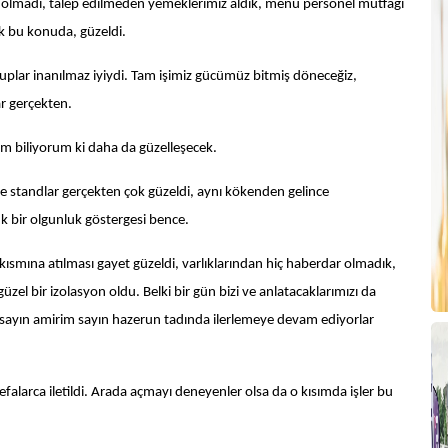
aç olmadı, talep edilmeden yemeklerimiz aldık, menü personel mutfağı
A
k bu konuda, güzeldi.
uplar inanılmaz iyiydi. Tam işimiz gücümüz bitmiş döneceğiz,
ar gerçekten.
m biliyorum ki daha da güzelleşecek.
K
ve standlar gerçekten çok güzeldi, aynı kökenden gelince
 bir olgunluk göstergesi bence.
smına atılması gayet güzeldi, varlıklarından hiç haberdar olmadık,
güzel bir izolasyon oldu. Belki bir gün bizi ve anlatacaklarımızı da
im sayın amirim sayın hazerun tadında ilerlemeye devam ediyorlar
falarca iletildi. Arada açmayı deneyenler olsa da o kısımda işler bu